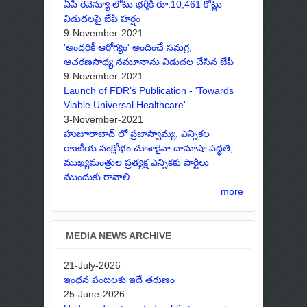
ఏపీ రెవెన్యూ లోటు భర్తీకి రూ.10,461 కోట్లు
విడుదలపై జేపీ హర్షం
9-November-2021
'అందరికీ ఆరోగ్యం' అందించే సమగ్ర,
ఆచరణసాధ్య నమూనాను విడుదల చేసిన జేపీ
9-November-2021
Launch of FDR’s Publication - 'Towards
Viable Universal Healthcare'
3-November-2021
హుజూరాబాద్ లో ప్రజాస్వామ్య, ఎన్నికల
రాజకీయ సంక్షోభం చూశాకైనా దామాషా పద్ధతి,
ముఖ్యమంత్రుల ప్రత్యక్ష ఎన్నికకు పార్టీలు
ముందుకు రావాలి
more
MEDIA NEWS ARCHIVE
21-July-2026
ఇంధన పంటలకు ఇదే తరుణం
25-June-2026