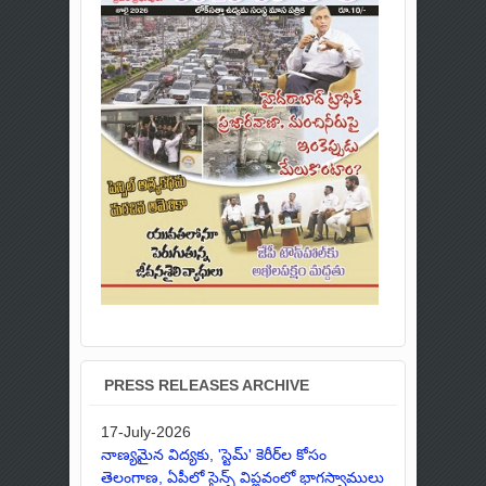
PRESS RELEASES ARCHIVE
17-July-2026
నాణ్యమైన విద్యకు, 'స్టెమ్' కెరీర్‌ల కోసం
తెలంగాణ, ఏపీలో సైన్స్ విప్లవంలో భాగస్వాములు