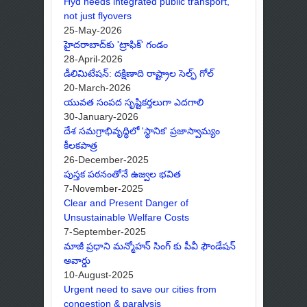
Hyd needs integrated public transport,
not just flyovers
25-May-2026
హైదరాబాద్‌కు 'ట్రాఫిక్' గండం
28-April-2026
డీలిమిటేషన్: దక్షిణాది రాష్ట్రాల సెల్ఫ్ గోల్
20-March-2026
యువత సంపద సృష్టికర్తలుగా ఎదగాలి
30-January-2026
దేశ సమగ్రాభివృద్ధిలో 'స్థానిక' ప్రజాస్వామ్యం
కీలకపాత్ర
26-December-2025
పుస్తక పఠనంతోనే ఉజ్వల భవిత
7-November-2025
Clear and Present Danger of
Unsustainable Welfare Costs
7-September-2025
మాజీ ప్రధాని మన్మోహన్ సింగ్ కు పీవీ ఫౌండేషన్
అవార్డు
10-August-2025
Urgent need to save our cities from
congestion & paralysis