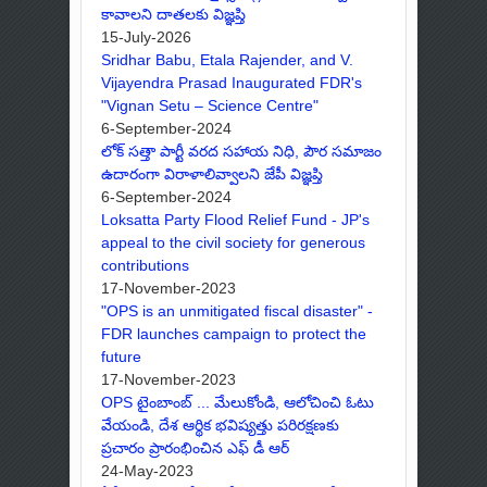
కావాలని దాతలకు విజ్ఞప్తి
15-July-2026
Sridhar Babu, Etala Rajender, and V.
Vijayendra Prasad Inaugurated FDR's
"Vignan Setu – Science Centre"
6-September-2024
లోక్ సత్తా పార్టీ వరద సహాయ నిధి, పౌర సమాజం
ఉదారంగా విరాళాలివ్వాలని జేపీ విజ్ఞప్తి
6-September-2024
Loksatta Party Flood Relief Fund - JP's
appeal to the civil society for generous
contributions
17-November-2023
"OPS is an unmitigated fiscal disaster" -
FDR launches campaign to protect the
future
17-November-2023
OPS టైంబాంబ్ ... మేలుకోండి, ఆలోచించి ఓటు
వేయండి, దేశ ఆర్థిక భవిష్యత్తు పరిరక్షణకు
ప్రచారం ప్రారంభించిన ఎఫ్ డీ ఆర్
24-May-2023