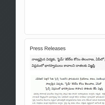
Press Releases
నాణ్యమైన విద్యకు, 'స్టెమ్' కెరీర్‌ల కోసం తెలంగాణ, ఏపీలో స
విప్లవంలో భాగస్వాములు కావాలని దాతలకు విజ్ఞప్తి