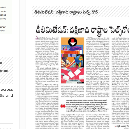
డీలిమిటేషన్: దక్షిణాది రాష్ట్రాల సెల్ఫ్ గోల్
ra
ence
 across
RIs and