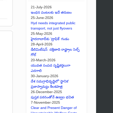
21-July-2026
ఇంధన పంటలకు ఇదే తరుణం
25-June-2026
Hyd needs integrated public
transport, not just flyovers
25-May-2026
హైదరాబాద్‌కు 'ట్రాఫిక్' గండం
28-April-2026
డీలిమిటేషన్: దక్షిణాది రాష్ట్రాల సెల్ఫ్
గోల్
20-March-2026
యువత సంపద సృష్టికర్తలుగా
ఎదగాలి
30-January-2026
దేశ సమగ్రాభివృద్ధిలో 'స్థానిక'
ప్రజాస్వామ్యం కీలకపాత్ర
26-December-2025
పుస్తక పఠనంతోనే ఉజ్వల భవిత
7-November-2025
Clear and Present Danger of
Unsustainable Welfare Costs