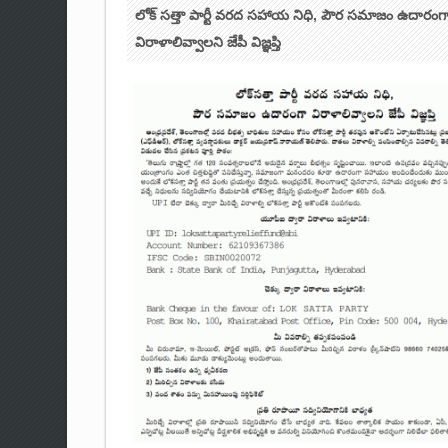
లోక్ సత్తా పార్టీ వరద సహాయ నిధి, పౌర సమాజం ఉదారంగ
విరాళాలివ్వాలని జేపీ విజ్ఞప్తి