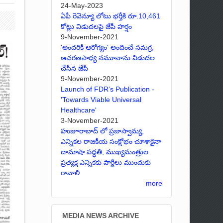
24-May-2023
ఏపీ రెవెన్యూ లోటు భర్తీకి రూ.10,461
కోట్లు విడుదలపై జేపీ హర్షం
9-November-2021
'అందరికీ ఆరోగ్యం' అందించే సమగ్ర,
ఆచరణసాధ్య నమూనాను విడుదల
చేసిన జేపీ
9-November-2021
Launch of FDR’s Publication -
'Towards Viable Universal
Healthcare'
3-November-2021
హుజూరాబాద్ లో ప్రజాస్వామ్య,
ఎన్నికల రాజకీయ సంక్షోభం చూశాకైనా
దామాషా పద్ధతి, ముఖ్యమంత్రుల
ప్రత్యక్ష ఎన్నికకు పార్టీలు ముందుకు
రావాలి
more
MEDIA NEWS ARCHIVE