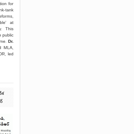
ion for
nk-tank
forms,
ble' at
. This
e public
eme.
Dr.
nd MLA,
DR, led
దేశ
ర్