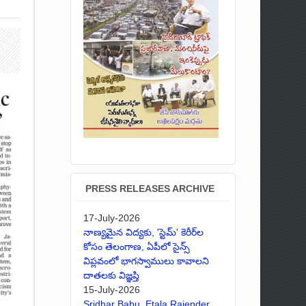
PRESS RELEASES ARCHIVE
17-July-2026
నాణ్యమైన విద్యకు, 'స్టెమ్' కెరీర్‌ల
కోసం తెలంగాణ, ఏపీలో సైన్స్
విప్లవంలో భాగస్వాములు కావాలని
దాతలకు విజ్ఞప్తి
15-July-2026
Sridhar Babu, Etala Rajender,