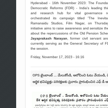
Hyderabad - 16th November 2023: The Foundat
Democratic Reforms (FDR) - India's leading thi
and research hub for vital governance re
orchestrated its campaign titled 'The Inevita
Ramanaidu Studios, Film Nagar, on Thursday
initiative aims to raise awareness and sensitize th
about the repercussions of the Old Pension Sch
Jayaprakash Narayan
, former civil servant a
currently serving as the General Secretary of F
the session.
Friday, November 17, 2023 - 16:16
OPS టైంబాంబ్ ... మేలుకోండి, ఆలోచించి ఓటు వేయండి, 
ఆర్థిక భవిష్యత్తు పరిరక్షణకు ప్రచారం ప్రారంభించిన ఎఫ్ డీ ఆ