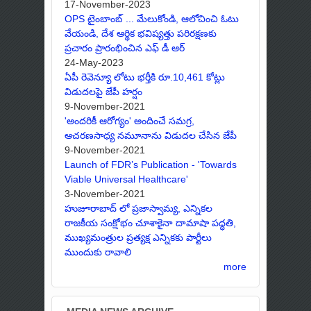
17-November-2023
OPS టైంబాంబ్ ... మేలుకోండి, ఆలోచించి ఓటు
వేయండి, దేశ ఆర్థిక భవిష్యత్తు పరిరక్షణకు
ప్రచారం ప్రారంభించిన ఎఫ్ డీ ఆర్
24-May-2023
ఏపీ రెవెన్యూ లోటు భర్తీకి రూ.10,461 కోట్లు
విడుదలపై జేపీ హర్షం
9-November-2021
'అందరికీ ఆరోగ్యం' అందించే సమగ్ర,
ఆచరణసాధ్య నమూనాను విడుదల చేసిన జేపీ
9-November-2021
Launch of FDR’s Publication - 'Towards
Viable Universal Healthcare'
3-November-2021
హుజూరాబాద్ లో ప్రజాస్వామ్య, ఎన్నికల
రాజకీయ సంక్షోభం చూశాకైనా దామాషా పద్ధతి,
ముఖ్యమంత్రుల ప్రత్యక్ష ఎన్నికకు పార్టీలు
ముందుకు రావాలి
more