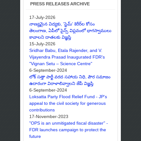
PRESS RELEASES ARCHIVE
17-July-2026
నాణ్యమైన విద్యకు, 'స్టెమ్' కెరీర్‌ల కోసం
తెలంగాణ, ఏపీలో సైన్స్ విప్లవంలో భాగస్వాములు
కావాలని దాతలకు విజ్ఞప్తి
15-July-2026
Sridhar Babu, Etala Rajender, and V.
Vijayendra Prasad Inaugurated FDR's
"Vignan Setu – Science Centre"
6-September-2024
లోక్ సత్తా పార్టీ వరద సహాయ నిధి, పౌర సమాజం
ఉదారంగా విరాళాలివ్వాలని జేపీ విజ్ఞప్తి
6-September-2024
Loksatta Party Flood Relief Fund - JP's
appeal to the civil society for generous
contributions
17-November-2023
"OPS is an unmitigated fiscal disaster" -
FDR launches campaign to protect the
future