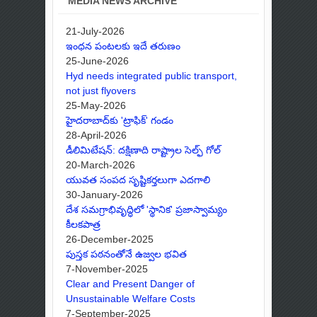
MEDIA NEWS ARCHIVE
21-July-2026
ఇంధన పంటలకు ఇదే తరుణం
25-June-2026
Hyd needs integrated public transport,
not just flyovers
25-May-2026
హైదరాబాద్‌కు 'ట్రాఫిక్' గండం
28-April-2026
డీలిమిటేషన్: దక్షిణాది రాష్ట్రాల సెల్ఫ్ గోల్
20-March-2026
యువత సంపద సృష్టికర్తలుగా ఎదగాలి
30-January-2026
దేశ సమగ్రాభివృద్ధిలో 'స్థానిక' ప్రజాస్వామ్యం
కీలకపాత్ర
26-December-2025
పుస్తక పఠనంతోనే ఉజ్వల భవిత
7-November-2025
Clear and Present Danger of
Unsustainable Welfare Costs
7-September-2025