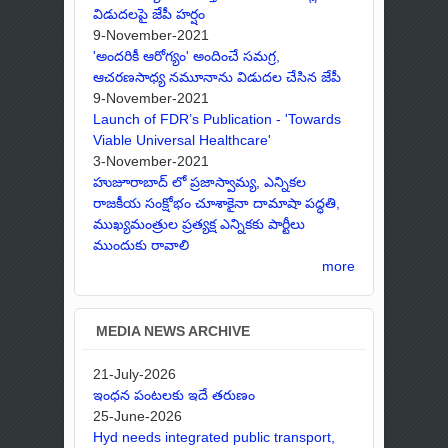
విడుదలపై జేపీ హర్షం
9-November-2021
'అందరికీ ఆరోగ్యం' అందించే సమగ్ర,
ఆచరణసాధ్య నమూనాను విడుదల చేసిన జేపీ
9-November-2021
Launch of FDR’s Publication - 'Towards
Viable Universal Healthcare'
3-November-2021
హుజూరాబాద్ లో ప్రజాస్వామ్య, ఎన్నికల
రాజకీయ సంక్షోభం చూశాకైనా దామాషా పద్ధతి,
ముఖ్యమంత్రుల ప్రత్యక్ష ఎన్నికకు పార్టీలు
ముందుకు రావాలి
more
MEDIA NEWS ARCHIVE
21-July-2026
ఇంధన పంటలకు ఇదే తరుణం
25-June-2026
Hyd needs integrated public transport,