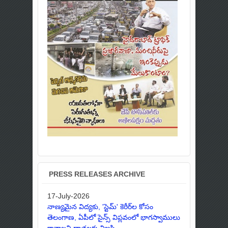
PRESS RELEASES ARCHIVE
17-July-2026
నాణ్యమైన విద్యకు, 'స్టెమ్' కెరీర్‌ల కోసం
తెలంగాణ, ఏపీలో సైన్స్ విప్లవంలో భాగస్వాములు