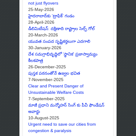
not just flyovers
25-May-2026
హైదరాబాద్‌కు 'ట్రాఫిక్' గండం
28-April-2026
డీలిమిటేషన్: దక్షిణాది రాష్ట్రాల సెల్ఫ్ గోల్
20-March-2026
యువత సంపద సృష్టికర్తలుగా ఎదగాలి
30-January-2026
దేశ సమగ్రాభివృద్ధిలో 'స్థానిక' ప్రజాస్వామ్యం
కీలకపాత్ర
26-December-2025
పుస్తక పఠనంతోనే ఉజ్వల భవిత
7-November-2025
Clear and Present Danger of
Unsustainable Welfare Costs
7-September-2025
మాజీ ప్రధాని మన్మోహన్ సింగ్ కు పీవీ ఫౌండేషన్
అవార్డు
10-August-2025
Urgent need to save our cities from
congestion & paralysis