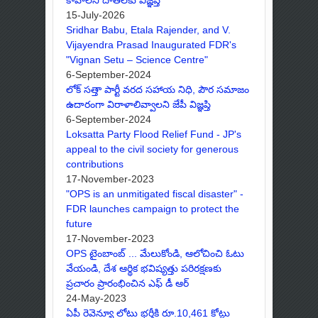
కావాలని దాతలకు విజ్ఞప్తి
15-July-2026
Sridhar Babu, Etala Rajender, and V.
Vijayendra Prasad Inaugurated FDR's
"Vignan Setu – Science Centre"
6-September-2024
లోక్ సత్తా పార్టీ వరద సహాయ నిధి, పౌర సమాజం
ఉదారంగా విరాళాలివ్వాలని జేపీ విజ్ఞప్తి
6-September-2024
Loksatta Party Flood Relief Fund - JP's
appeal to the civil society for generous
contributions
17-November-2023
"OPS is an unmitigated fiscal disaster" -
FDR launches campaign to protect the
future
17-November-2023
OPS టైంబాంబ్ ... మేలుకోండి, ఆలోచించి ఓటు
వేయండి, దేశ ఆర్థిక భవిష్యత్తు పరిరక్షణకు
ప్రచారం ప్రారంభించిన ఎఫ్ డీ ఆర్
24-May-2023
ఏపీ రెవెన్యూ లోటు భర్తీకి రూ.10,461 కోట్లు