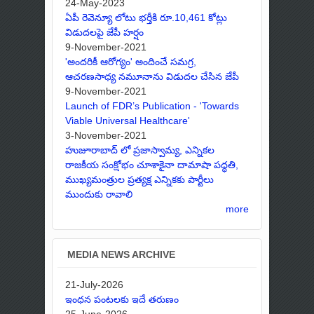
24-May-2023
ఏపీ రెవెన్యూ లోటు భర్తీకి రూ.10,461 కోట్లు
విడుదలపై జేపీ హర్షం
9-November-2021
'అందరికీ ఆరోగ్యం' అందించే సమగ్ర,
ఆచరణసాధ్య నమూనాను విడుదల చేసిన జేపీ
9-November-2021
Launch of FDR’s Publication - 'Towards
Viable Universal Healthcare'
3-November-2021
హుజూరాబాద్ లో ప్రజాస్వామ్య, ఎన్నికల
రాజకీయ సంక్షోభం చూశాకైనా దామాషా పద్ధతి,
ముఖ్యమంత్రుల ప్రత్యక్ష ఎన్నికకు పార్టీలు
ముందుకు రావాలి
more
MEDIA NEWS ARCHIVE
21-July-2026
ఇంధన పంటలకు ఇదే తరుణం
25-June-2026