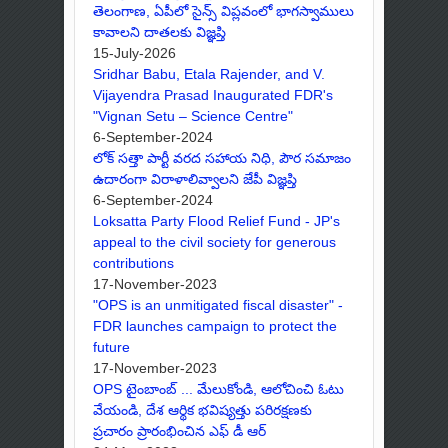
తెలంగాణ, ఏపీలో సైన్స్ విప్లవంలో భాగస్వాములు
కావాలని దాతలకు విజ్ఞప్తి
15-July-2026
Sridhar Babu, Etala Rajender, and V.
Vijayendra Prasad Inaugurated FDR's
"Vignan Setu – Science Centre"
6-September-2024
లోక్ సత్తా పార్టీ వరద సహాయ నిధి, పౌర సమాజం
ఉదారంగా విరాళాలివ్వాలని జేపీ విజ్ఞప్తి
6-September-2024
Loksatta Party Flood Relief Fund - JP's
appeal to the civil society for generous
contributions
17-November-2023
"OPS is an unmitigated fiscal disaster" -
FDR launches campaign to protect the
future
17-November-2023
OPS టైంబాంబ్ ... మేలుకోండి, ఆలోచించి ఓటు
వేయండి, దేశ ఆర్థిక భవిష్యత్తు పరిరక్షణకు
ప్రచారం ప్రారంభించిన ఎఫ్ డీ ఆర్