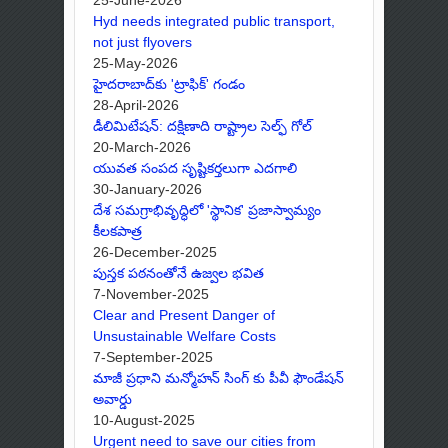
Hyd needs integrated public transport,
not just flyovers
25-May-2026
హైదరాబాద్‌కు 'ట్రాఫిక్' గండం
28-April-2026
డీలిమిటేషన్: దక్షిణాది రాష్ట్రాల సెల్ఫ్ గోల్
20-March-2026
యువత సంపద సృష్టికర్తలుగా ఎదగాలి
30-January-2026
దేశ సమగ్రాభివృద్ధిలో 'స్థానిక' ప్రజాస్వామ్యం
కీలకపాత్ర
26-December-2025
పుస్తక పఠనంతోనే ఉజ్వల భవిత
7-November-2025
Clear and Present Danger of
Unsustainable Welfare Costs
7-September-2025
మాజీ ప్రధాని మన్మోహన్ సింగ్ కు పీవీ ఫౌండేషన్
అవార్డు
10-August-2025
Urgent need to save our cities from