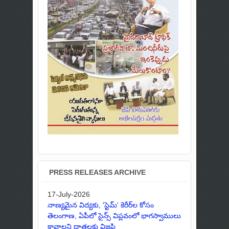
PRESS RELEASES ARCHIVE
17-July-2026
నాణ్యమైన విద్యకు, 'స్టెమ్' కెరీర్‌ల కోసం
తెలంగాణ, ఏపీలో సైన్స్ విప్లవంలో భాగస్వాములు
కావాలని దాతలకు విజ్ఞప్తి