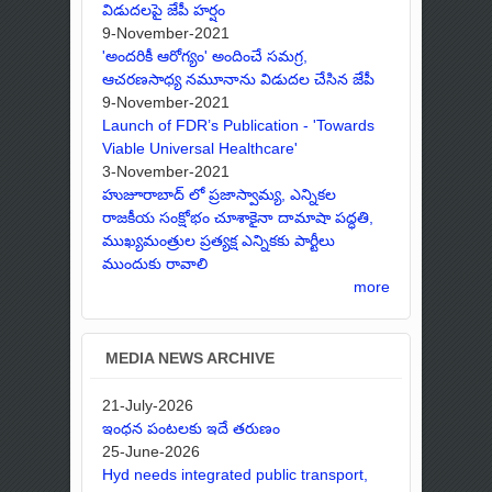
విడుదలపై జేపీ హర్షం
9-November-2021
'అందరికీ ఆరోగ్యం' అందించే సమగ్ర,
ఆచరణసాధ్య నమూనాను విడుదల చేసిన జేపీ
9-November-2021
Launch of FDR’s Publication - 'Towards
Viable Universal Healthcare'
3-November-2021
హుజూరాబాద్ లో ప్రజాస్వామ్య, ఎన్నికల
రాజకీయ సంక్షోభం చూశాకైనా దామాషా పద్ధతి,
ముఖ్యమంత్రుల ప్రత్యక్ష ఎన్నికకు పార్టీలు
ముందుకు రావాలి
more
MEDIA NEWS ARCHIVE
21-July-2026
ఇంధన పంటలకు ఇదే తరుణం
25-June-2026
Hyd needs integrated public transport,