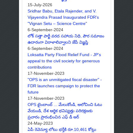
15-July-2026
Sridhar Babu, Etala Rajender, and V.
Vijayendra Prasad Inaugurated FDR's
"Vignan Setu – Science Centre"
6-September-2024
లోక్ సత్తా పార్టీ వరద సహాయ నిధి, పౌర సమాజం
ఉదారంగా విరాళాలివ్వాలని జేపీ విజ్ఞప్తి
6-September-2024
Loksatta Party Flood Relief Fund - JP's
appeal to the civil society for generous
contributions
17-November-2023
"OPS is an unmitigated fiscal disaster" -
FDR launches campaign to protect the
future
17-November-2023
OPS టైంబాంబ్ ... మేలుకోండి, ఆలోచించి ఓటు
వేయండి, దేశ ఆర్థిక భవిష్యత్తు పరిరక్షణకు
ప్రచారం ప్రారంభించిన ఎఫ్ డీ ఆర్
24-May-2023
ఏపీ రెవెన్యూ లోటు భర్తీకి రూ.10,461 కోట్లు