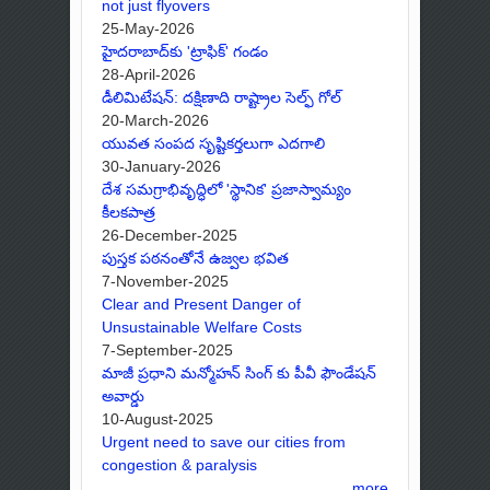
not just flyovers
25-May-2026
హైదరాబాద్‌కు 'ట్రాఫిక్' గండం
28-April-2026
డీలిమిటేషన్: దక్షిణాది రాష్ట్రాల సెల్ఫ్ గోల్
20-March-2026
యువత సంపద సృష్టికర్తలుగా ఎదగాలి
30-January-2026
దేశ సమగ్రాభివృద్ధిలో 'స్థానిక' ప్రజాస్వామ్యం
కీలకపాత్ర
26-December-2025
పుస్తక పఠనంతోనే ఉజ్వల భవిత
7-November-2025
Clear and Present Danger of
Unsustainable Welfare Costs
7-September-2025
మాజీ ప్రధాని మన్మోహన్ సింగ్ కు పీవీ ఫౌండేషన్
అవార్డు
10-August-2025
Urgent need to save our cities from
congestion & paralysis
more