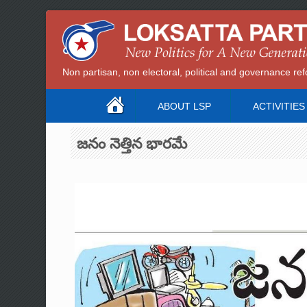
Non partisan, non electoral, political and governance 
ABOUT LSP
ACTIVITIES
జనం నెత్తిన భారమే