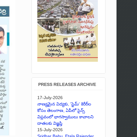
PRESS RELEASES ARCHIVE
17-July-2026
నాణ్యమైన విద్యకు, 'స్టెమ్' కెరీర్‌ల
కోసం తెలంగాణ, ఏపీలో సైన్స్
విప్లవంలో భాగస్వాములు కావాలని
దాతలకు విజ్ఞప్తి
15-July-2026
Sridhar Babu, Etala Rajender,