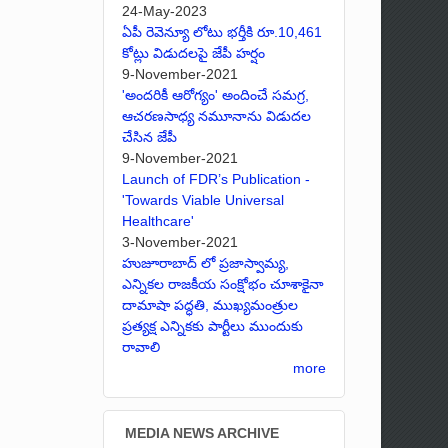
24-May-2023
ఏపీ రెవెన్యూ లోటు భర్తీకి రూ.10,461
కోట్లు విడుదలపై జేపీ హర్షం
9-November-2021
'అందరికీ ఆరోగ్యం' అందించే సమగ్ర,
ఆచరణసాధ్య నమూనాను విడుదల
చేసిన జేపీ
9-November-2021
Launch of FDR’s Publication -
'Towards Viable Universal
Healthcare'
3-November-2021
హుజూరాబాద్ లో ప్రజాస్వామ్య,
ఎన్నికల రాజకీయ సంక్షోభం చూశాకైనా
దామాషా పద్ధతి, ముఖ్యమంత్రుల
ప్రత్యక్ష ఎన్నికకు పార్టీలు ముందుకు
రావాలి
more
MEDIA NEWS ARCHIVE