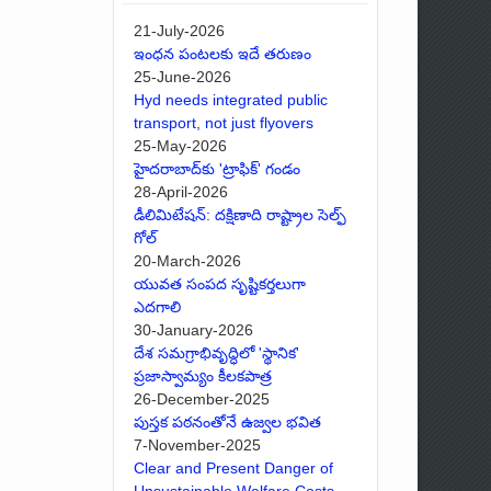
21-July-2026
ఇంధన పంటలకు ఇదే తరుణం
25-June-2026
Hyd needs integrated public
transport, not just flyovers
25-May-2026
హైదరాబాద్‌కు 'ట్రాఫిక్' గండం
28-April-2026
డీలిమిటేషన్: దక్షిణాది రాష్ట్రాల సెల్ఫ్
గోల్
20-March-2026
యువత సంపద సృష్టికర్తలుగా
ఎదగాలి
30-January-2026
దేశ సమగ్రాభివృద్ధిలో 'స్థానిక'
ప్రజాస్వామ్యం కీలకపాత్ర
26-December-2025
పుస్తక పఠనంతోనే ఉజ్వల భవిత
7-November-2025
Clear and Present Danger of
Unsustainable Welfare Costs