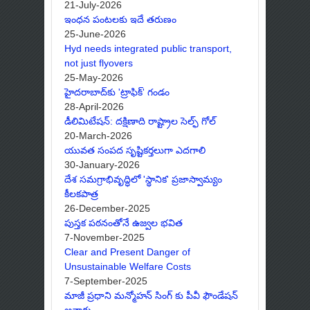
21-July-2026
ఇంధన పంటలకు ఇదే తరుణం
25-June-2026
Hyd needs integrated public transport,
not just flyovers
25-May-2026
హైదరాబాద్‌కు 'ట్రాఫిక్' గండం
28-April-2026
డీలిమిటేషన్: దక్షిణాది రాష్ట్రాల సెల్ఫ్ గోల్
20-March-2026
యువత సంపద సృష్టికర్తలుగా ఎదగాలి
30-January-2026
దేశ సమగ్రాభివృద్ధిలో 'స్థానిక' ప్రజాస్వామ్యం
కీలకపాత్ర
26-December-2025
పుస్తక పఠనంతోనే ఉజ్వల భవిత
7-November-2025
Clear and Present Danger of
Unsustainable Welfare Costs
7-September-2025
మాజీ ప్రధాని మన్మోహన్ సింగ్ కు పీవీ ఫౌండేషన్
అవార్డు