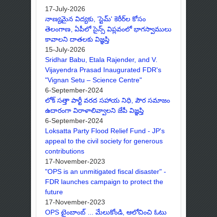
17-July-2026
నాణ్యమైన విద్యకు, 'స్టెమ్' కెరీర్‌ల కోసం
తెలంగాణ, ఏపీలో సైన్స్ విప్లవంలో భాగస్వాములు
కావాలని దాతలకు విజ్ఞప్తి
15-July-2026
Sridhar Babu, Etala Rajender, and V.
Vijayendra Prasad Inaugurated FDR's
"Vignan Setu – Science Centre"
6-September-2024
లోక్ సత్తా పార్టీ వరద సహాయ నిధి, పౌర సమాజం
ఉదారంగా విరాళాలివ్వాలని జేపీ విజ్ఞప్తి
6-September-2024
Loksatta Party Flood Relief Fund - JP's
appeal to the civil society for generous
contributions
17-November-2023
"OPS is an unmitigated fiscal disaster" -
FDR launches campaign to protect the
future
17-November-2023
OPS టైంబాంబ్ ... మేలుకోండి, ఆలోచించి ఓటు