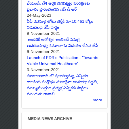
వేయండి, దేశ ఆర్థిక భవిష్యత్తు పరిరక్షణకు
ప్రచారం ప్రారంభించిన ఎఫ్ డీ ఆర్
24-May-2023
ఏపీ రెవెన్యూ లోటు భర్తీకి రూ.10,461 కోట్లు
విడుదలపై జేపీ హర్షం
9-November-2021
'అందరికీ ఆరోగ్యం' అందించే సమగ్ర,
ఆచరణసాధ్య నమూనాను విడుదల చేసిన జేపీ
9-November-2021
Launch of FDR’s Publication - 'Towards
Viable Universal Healthcare'
3-November-2021
హుజూరాబాద్ లో ప్రజాస్వామ్య, ఎన్నికల
రాజకీయ సంక్షోభం చూశాకైనా దామాషా పద్ధతి,
ముఖ్యమంత్రుల ప్రత్యక్ష ఎన్నికకు పార్టీలు
ముందుకు రావాలి
more
MEDIA NEWS ARCHIVE