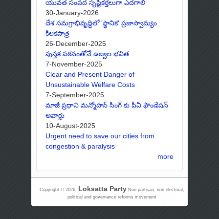
యువత సంపద సృష్టికర్తలుగా ఎదగాలి
30-January-2026
దేశ సమగ్రాభివృద్ధిలో 'స్థానిక' ప్రజాస్వామ్యం
కీలకపాత్ర
26-December-2025
పుస్తక పఠనంతోనే ఉజ్వల భవిత
7-November-2025
Clear and Present Danger of
Unsustainable Welfare Costs
7-September-2025
మాజీ ప్రధాని మన్మోహన్ సింగ్ కు పీవీ ఫౌండేషన్
అవార్డు
10-August-2025
Urgent need to save our cities from
congestion & paralysis
more
Loksatta Party
Copyright © 2026,
Non partisan, non electoral,
political and governance reforms movement