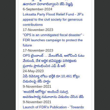
ఉదారంగా విరాళాలివ్వాలని జేపీ విజ్ఞప్తి
6-September-2024
Loksatta Party Flood Relief Fund - JP's
appeal to the civil society for generous
contributions
17-November-2023
"OPS is an unmitigated fiscal disaster" -
FDR launches campaign to protect the
future
17-November-2023
OPS టైంబాంబ్ ... మేలుకోండి, ఆలోచించి ఓటు
వేయండి, దేశ ఆర్థిక భవిష్యత్తు పరిరక్షణకు
ప్రచారం ప్రారంభించిన ఎఫ్ డీ ఆర్
24-May-2023
ఏపీ రెవెన్యూ లోటు భర్తీకి రూ.10,461 కోట్లు
విడుదలపై జేపీ హర్షం
9-November-2021
'అందరికీ ఆరోగ్యం' అందించే సమగ్ర,
ఆచరణసాధ్య నమూనాను విడుదల చేసిన జేపీ
9-November-2021
Launch of FDR’s Publication - 'Towards