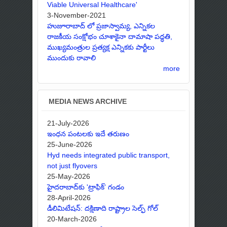
Viable Universal Healthcare'
3-November-2021
హుజూరాబాద్ లో ప్రజాస్వామ్య, ఎన్నికల
రాజకీయ సంక్షోభం చూశాకైనా దామాషా పద్ధతి,
ముఖ్యమంత్రుల ప్రత్యక్ష ఎన్నికకు పార్టీలు
ముందుకు రావాలి
more
MEDIA NEWS ARCHIVE
21-July-2026
ఇంధన పంటలకు ఇదే తరుణం
25-June-2026
Hyd needs integrated public transport,
not just flyovers
25-May-2026
హైదరాబాద్‌కు 'ట్రాఫిక్' గండం
28-April-2026
డీలిమిటేషన్: దక్షిణాది రాష్ట్రాల సెల్ఫ్ గోల్
20-March-2026