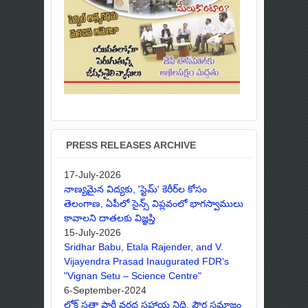
PRESS RELEASES ARCHIVE
17-July-2026
నాణ్యమైన విద్యకు, 'స్టెమ్' కెరీర్‌ల కోసం
తెలంగాణ, ఏపీలో సైన్స్ విప్లవంలో భాగస్వాములు
కావాలని దాతలకు విజ్ఞప్తి
15-July-2026
Sridhar Babu, Etala Rajender, and V.
Vijayendra Prasad Inaugurated FDR's
"Vignan Setu – Science Centre"
6-September-2024
లోక్ సత్తా పార్టీ వరద సహాయ నిధి, పౌర సమాజం