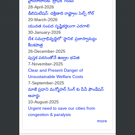
హైదరాబాద్‌కు 'ట్రాఫిక్' గండం
28-April-2026
డీలిమిటేషన్: దక్షిణాది రాష్ట్రాల సెల్ఫ్ గోల్
20-March-2026
యువత సంపద సృష్టికర్తలుగా ఎదగాలి
30-January-2026
దేశ సమగ్రాభివృద్ధిలో 'స్థానిక' ప్రజాస్వామ్యం
కీలకపాత్ర
26-December-2025
పుస్తక పఠనంతోనే ఉజ్వల భవిత
7-November-2025
Clear and Present Danger of
Unsustainable Welfare Costs
7-September-2025
మాజీ ప్రధాని మన్మోహన్ సింగ్ కు పీవీ ఫౌండేషన్
అవార్డు
10-August-2025
Urgent need to save our cities from
congestion & paralysis
more