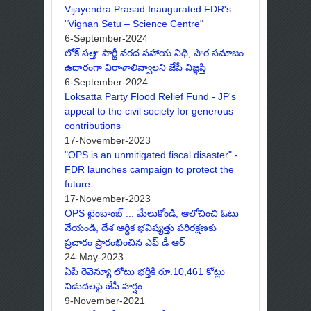
Vijayendra Prasad Inaugurated FDR's
"Vignan Setu – Science Centre"
6-September-2024
లోక్ సత్తా పార్టీ వరద సహాయ నిధి, పౌర సమాజం
ఉదారంగా విరాళాలివ్వాలని జేపీ విజ్ఞప్తి
6-September-2024
Loksatta Party Flood Relief Fund - JP's
appeal to the civil society for generous
contributions
17-November-2023
"OPS is an unmitigated fiscal disaster" -
FDR launches campaign to protect the
future
17-November-2023
OPS టైంబాంబ్ ... మేలుకోండి, ఆలోచించి ఓటు
వేయండి, దేశ ఆర్థిక భవిష్యత్తు పరిరక్షణకు
ప్రచారం ప్రారంభించిన ఎఫ్ డీ ఆర్
24-May-2023
ఏపీ రెవెన్యూ లోటు భర్తీకి రూ.10,461 కోట్లు
విడుదలపై జేపీ హర్షం
9-November-2021