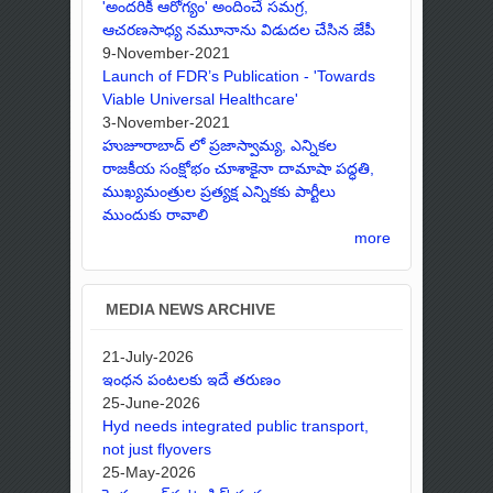
'అందరికీ ఆరోగ్యం' అందించే సమగ్ర,
ఆచరణసాధ్య నమూనాను విడుదల చేసిన జేపీ
9-November-2021
Launch of FDR’s Publication - 'Towards
Viable Universal Healthcare'
3-November-2021
హుజూరాబాద్ లో ప్రజాస్వామ్య, ఎన్నికల
రాజకీయ సంక్షోభం చూశాకైనా దామాషా పద్ధతి,
ముఖ్యమంత్రుల ప్రత్యక్ష ఎన్నికకు పార్టీలు
ముందుకు రావాలి
more
MEDIA NEWS ARCHIVE
21-July-2026
ఇంధన పంటలకు ఇదే తరుణం
25-June-2026
Hyd needs integrated public transport,
not just flyovers
25-May-2026