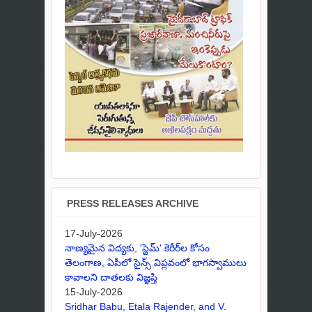
PRESS RELEASES ARCHIVE
17-July-2026
నాణ్యమైన విద్యకు, 'స్టెమ్' కెరీర్‌ల కోసం
తెలంగాణ, ఏపీలో సైన్స్ విప్లవంలో భాగస్వాములు
కావాలని దాతలకు విజ్ఞప్తి
15-July-2026
Sridhar Babu, Etala Rajender, and V.