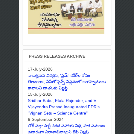
PRESS RELEASES ARCHIVE
17-July-2026
నాణ్యమైన విద్యకు, 'స్టెమ్' కెరీర్‌ల కోసం
తెలంగాణ, ఏపీలో సైన్స్ విప్లవంలో భాగస్వాములు
కావాలని దాతలకు విజ్ఞప్తి
15-July-2026
Sridhar Babu, Etala Rajender, and V.
Vijayendra Prasad Inaugurated FDR's
"Vignan Setu – Science Centre"
6-September-2024
లోక్ సత్తా పార్టీ వరద సహాయ నిధి, పౌర సమాజం
ఉదారంగా విరాళాలివ్వాలని జేపీ విజ్ఞప్తి