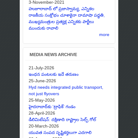
3-November-2021
హుజూరాబాద్ లో ప్రజాస్వామ్య, ఎన్నికల
రాజకీయ సంక్షోభం చూశాకైనా దామాషా పద్ధతి,
ముఖ్యమంత్రుల ప్రత్యక్ష ఎన్నికకు పార్టీలు
ముందుకు రావాలి
more
MEDIA NEWS ARCHIVE
21-July-2026
ఇంధన పంటలకు ఇదే తరుణం
25-June-2026
Hyd needs integrated public transport,
not just flyovers
25-May-2026
హైదరాబాద్‌కు 'ట్రాఫిక్' గండం
28-April-2026
డీలిమిటేషన్: దక్షిణాది రాష్ట్రాల సెల్ఫ్ గోల్
20-March-2026
యువత సంపద సృష్టికర్తలుగా ఎదగాలి