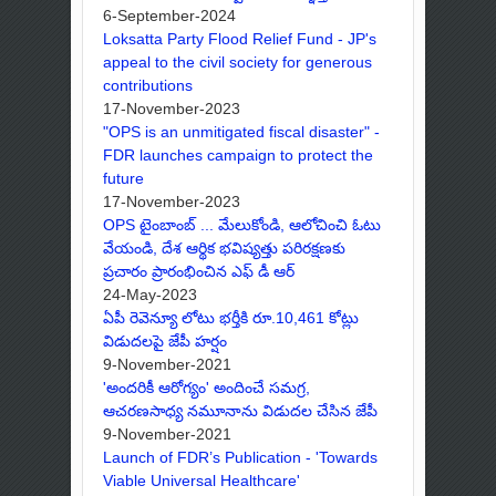
6-September-2024
Loksatta Party Flood Relief Fund - JP's
appeal to the civil society for generous
contributions
17-November-2023
"OPS is an unmitigated fiscal disaster" -
FDR launches campaign to protect the
future
17-November-2023
OPS టైంబాంబ్ ... మేలుకోండి, ఆలోచించి ఓటు
వేయండి, దేశ ఆర్థిక భవిష్యత్తు పరిరక్షణకు
ప్రచారం ప్రారంభించిన ఎఫ్ డీ ఆర్
24-May-2023
ఏపీ రెవెన్యూ లోటు భర్తీకి రూ.10,461 కోట్లు
విడుదలపై జేపీ హర్షం
9-November-2021
'అందరికీ ఆరోగ్యం' అందించే సమగ్ర,
ఆచరణసాధ్య నమూనాను విడుదల చేసిన జేపీ
9-November-2021
Launch of FDR’s Publication - 'Towards
Viable Universal Healthcare'