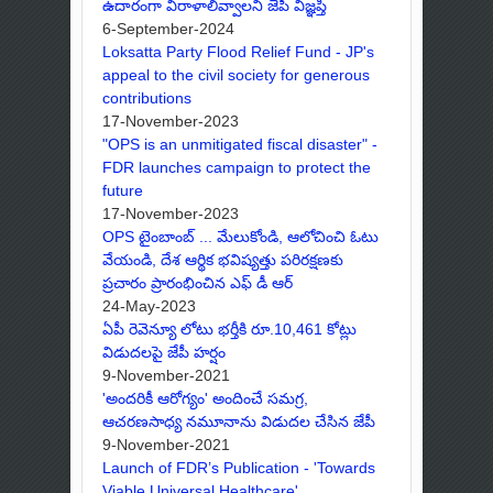
ఉదారంగా విరాళాలివ్వాలని జేపీ విజ్ఞప్తి
6-September-2024
Loksatta Party Flood Relief Fund - JP's
appeal to the civil society for generous
contributions
17-November-2023
"OPS is an unmitigated fiscal disaster" -
FDR launches campaign to protect the
future
17-November-2023
OPS టైంబాంబ్ ... మేలుకోండి, ఆలోచించి ఓటు
వేయండి, దేశ ఆర్థిక భవిష్యత్తు పరిరక్షణకు
ప్రచారం ప్రారంభించిన ఎఫ్ డీ ఆర్
24-May-2023
ఏపీ రెవెన్యూ లోటు భర్తీకి రూ.10,461 కోట్లు
విడుదలపై జేపీ హర్షం
9-November-2021
'అందరికీ ఆరోగ్యం' అందించే సమగ్ర,
ఆచరణసాధ్య నమూనాను విడుదల చేసిన జేపీ
9-November-2021
Launch of FDR’s Publication - 'Towards
Viable Universal Healthcare'