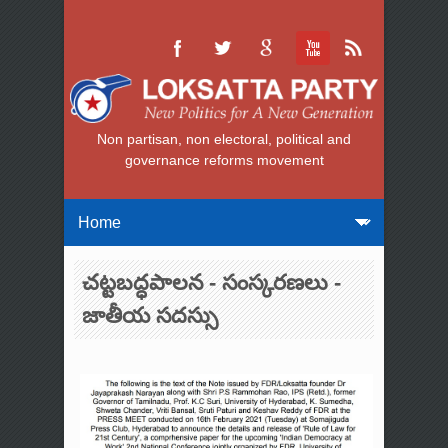
Non partisan, non electoral, political and
governance reforms movement
చట్టబద్ధపాలన - సంస్కరణలు -
జాతీయ సదస్సు