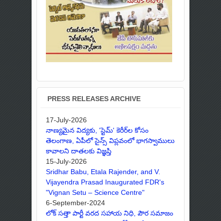
PRESS RELEASES ARCHIVE
17-July-2026
నాణ్యమైన విద్యకు, 'స్టెమ్' కెరీర్‌ల కోసం
తెలంగాణ, ఏపీలో సైన్స్ విప్లవంలో భాగస్వాములు
కావాలని దాతలకు విజ్ఞప్తి
15-July-2026
Sridhar Babu, Etala Rajender, and V.
Vijayendra Prasad Inaugurated FDR's
"Vignan Setu – Science Centre"
6-September-2024
లోక్ సత్తా పార్టీ వరద సహాయ నిధి, పౌర సమాజం