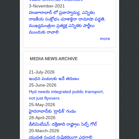
3-November-2021
హుజూరాబాద్ లో ప్రజాస్వామ్య, ఎన్నికల
రాజకీయ సంక్షోభం చూశాకైనా దామాషా పద్ధతి,
ముఖ్యమంత్రుల ప్రత్యక్ష ఎన్నికకు పార్టీలు
ముందుకు రావాలి
more
MEDIA NEWS ARCHIVE
21-July-2026
ఇంధన పంటలకు ఇదే తరుణం
25-June-2026
Hyd needs integrated public transport,
not just flyovers
25-May-2026
హైదరాబాద్‌కు 'ట్రాఫిక్' గండం
28-April-2026
డీలిమిటేషన్: దక్షిణాది రాష్ట్రాల సెల్ఫ్ గోల్
20-March-2026
యువత సంపద సృష్టికర్తలుగా ఎదగాలి