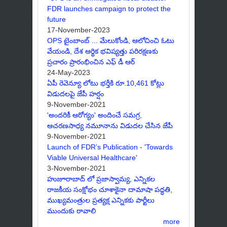
FDR launches campaign to protect the
future
17-November-2023
OPS టైంబాంబ్ ... మేలుకోండి, ఆలోచించి ఓటు
వేయండి, దేశ ఆర్థిక భవిష్యత్తు పరిరక్షణకు
ప్రచారం ప్రారంభించిన ఎఫ్ డీ ఆర్
24-May-2023
ఏపీ రెవెన్యూ లోటు భర్తీకి రూ.10,461 కోట్లు
విడుదలపై జేపీ హర్షం
9-November-2021
'అందరికీ ఆరోగ్యం' అందించే సమగ్ర,
ఆచరణసాధ్య నమూనాను విడుదల చేసిన జేపీ
9-November-2021
Launch of FDR’s Publication - 'Towards
Viable Universal Healthcare'
3-November-2021
హుజూరాబాద్ లో ప్రజాస్వామ్య, ఎన్నికల
రాజకీయ సంక్షోభం చూశాకైనా దామాషా పద్ధతి,
ముఖ్యమంత్రుల ప్రత్యక్ష ఎన్నికకు పార్టీలు
ముందుకు రావాలి
more