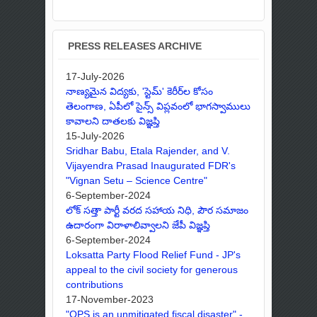
PRESS RELEASES ARCHIVE
17-July-2026
నాణ్యమైన విద్యకు, 'స్టెమ్' కెరీర్‌ల కోసం
తెలంగాణ, ఏపీలో సైన్స్ విప్లవంలో భాగస్వాములు
కావాలని దాతలకు విజ్ఞప్తి
15-July-2026
Sridhar Babu, Etala Rajender, and V.
Vijayendra Prasad Inaugurated FDR's
"Vignan Setu – Science Centre"
6-September-2024
లోక్ సత్తా పార్టీ వరద సహాయ నిధి, పౌర సమాజం
ఉదారంగా విరాళాలివ్వాలని జేపీ విజ్ఞప్తి
6-September-2024
Loksatta Party Flood Relief Fund - JP's
appeal to the civil society for generous
contributions
17-November-2023
"OPS is an unmitigated fiscal disaster" -