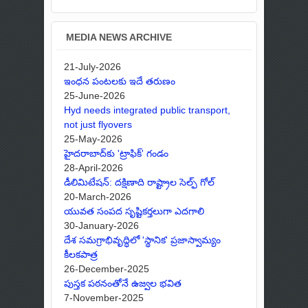
MEDIA NEWS ARCHIVE
21-July-2026
ఇంధన పంటలకు ఇదే తరుణం
25-June-2026
Hyd needs integrated public transport,
not just flyovers
25-May-2026
హైదరాబాద్‌కు 'ట్రాఫిక్' గండం
28-April-2026
డీలిమిటేషన్: దక్షిణాది రాష్ట్రాల సెల్ఫ్ గోల్
20-March-2026
యువత సంపద సృష్టికర్తలుగా ఎదగాలి
30-January-2026
దేశ సమగ్రాభివృద్ధిలో 'స్థానిక' ప్రజాస్వామ్యం
కీలకపాత్ర
26-December-2025
పుస్తక పఠనంతోనే ఉజ్వల భవిత
7-November-2025